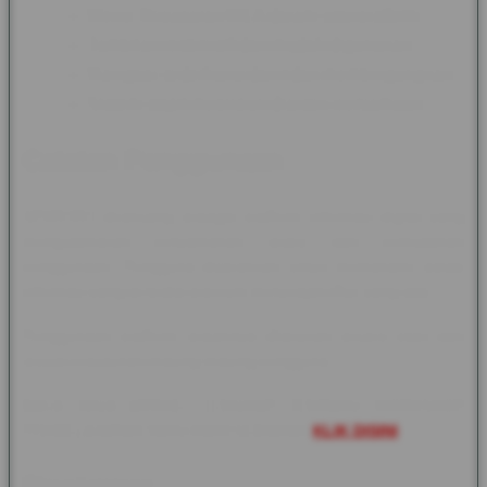
Menu 76 pasaran WLA dalam satu platform
Tampilan responsif dan mudah digunakan
Navigasi sederhana dan tidak membingungkan
Sistem stabil meskipun diakses bersamaan
Catatan Penggunaan
SPVTOTO dirancang sebagai platform informasi digital yang
mengutamakan kenyamanan akses dan kemudahan
penggunaan. Pengguna disarankan untuk memahami setiap
informasi yang tersedia sebelum menjelajahi fitur yang ada.
Penggunaan platform sebaiknya dilakukan secara bijak dan
sesuai kebutuhan masing-masing pengguna.
BACA JUGA ARTIKEL LENGKAP TENTANG WORKSHOP
PEMBELAJARAN YANG KAMI SEDIAKAN
KLIK DISINI
Disclaimer