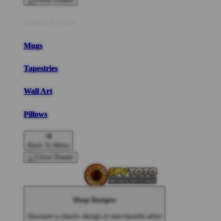
Home Goods
Mugs
Tapestries
Wall Art
Pillows
Back To Menu
Shop Designs
Discover a classic design or new favorite artist