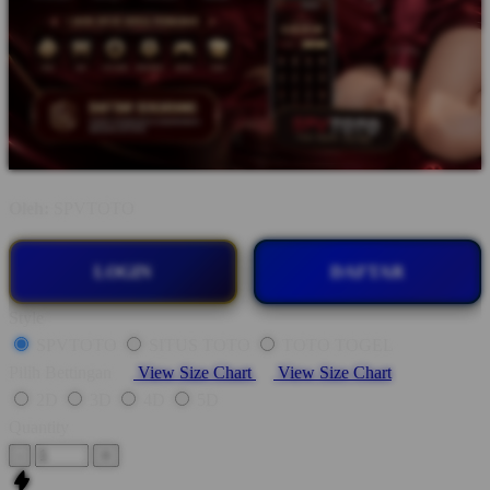
Oleh:
SPVTOTO
LOGIN
DAFTAR
Style
SPVTOTO
SITUS TOTO
TOTO TOGEL
Pilih Bettingan
View Size Chart
View Size Chart
2D
3D
4D
5D
Quantity
-
+