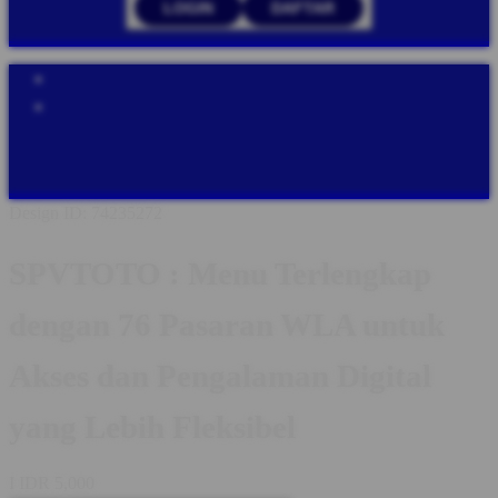
LOGIN
DAFTAR
Explore Categories
Popular Products
Shop All Designs
SPVTOTO
SITUS TOTO
TOTO TOGEL
TOGEL 4D
SPVTOTO TOGEL
TOTO WLA
TOTO
Design ID: 74235272
SPVTOTO : Menu Terlengkap
dengan 76 Pasaran WLA untuk
Akses dan Pengalaman Digital
yang Lebih Fleksibel
I
IDR 5,000