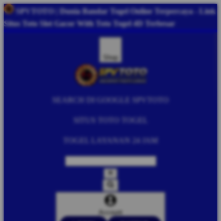
SPVTOTO
| Dunia Bandar Togel Online Terpercaya - Link
Situs Toto Slot Gacor With Toto Togel 4D Terbesar
Shop
SEARCH DI GOOGLE SPVTOTO
SITUS TOTO TOGEL
TOGEL LAYANAN 24 JAM
Account