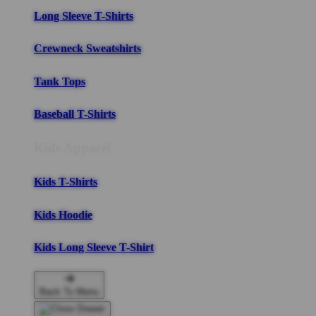
Long Sleeve T-Shirts
Crewneck Sweatshirts
Tank Tops
Baseball T-Shirts
Kids Apparel
Kids T-Shirts
Kids Hoodie
Kids Long Sleeve T-Shirt
Back To Menu