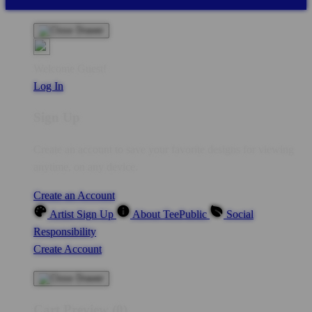
Personal Information
Privacy Policy
Terms
Welcome Guest!
Log In
Sign Up
Create an account to save your favorite designs for viewing
anytime, on any device.
Create an Account
Artist Sign Up
About TeePublic
Social
Responsibility
Create Account
Cart Preview (0)