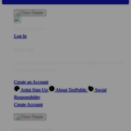
Personal Information
Privacy Policy
Terms
Welcome Guest!
Log In
Sign Up
Create an account to save your favorite designs for viewing
anytime, on any device.
Create an Account
Artist Sign Up
About TeePublic
Social
Responsibility
Create Account
Cart Preview (0)