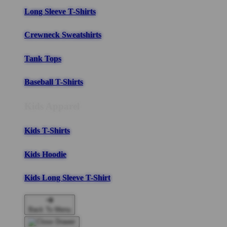
Long Sleeve T-Shirts
Crewneck Sweatshirts
Tank Tops
Baseball T-Shirts
Kids Apparel
Kids T-Shirts
Kids Hoodie
Kids Long Sleeve T-Shirt
Back To Menu