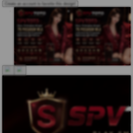
Create an account to favorite this design!