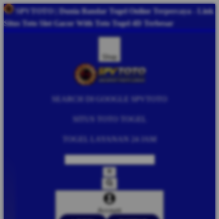
SPVTOTO
| Dunia Bandar Togel Online Terpercaya - Link
Situs Toto Slot Gacor With Toto Togel 4D Terbesar
Shop
SEARCH DI GOOGLE SPVTOTO
SITUS TOTO TOGEL
TOGEL LAYANAN 24 JAM
Account