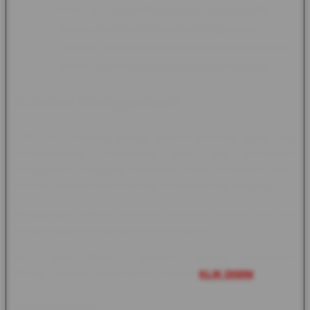
Menu 76 pasaran WLA dalam satu platform
Tampilan responsif dan mudah digunakan
Navigasi sederhana dan tidak membingungkan
Sistem stabil meskipun diakses bersamaan
Catatan Penggunaan
SPVTOTO dirancang sebagai platform informasi digital yang
mengutamakan kenyamanan akses dan kemudahan
penggunaan. Pengguna disarankan untuk memahami setiap
informasi yang tersedia sebelum menjelajahi fitur yang ada.
Penggunaan platform sebaiknya dilakukan secara bijak dan
sesuai kebutuhan masing-masing pengguna.
BACA JUGA ARTIKEL LENGKAP TENTANG WORKSHOP
PEMBELAJARAN YANG KAMI SEDIAKAN
KLIK DISINI
Disclaimer