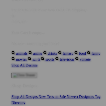
You're
IDR5,000
Away from
FREE US Shipping!
$0
IDR5,000
Your Cart is empty...
Discover something you'll love!
animals
anime
drinks
fantasy
food
funny
movies
sci-fi
sports
television
vintage
Shop All Designs
Shop Designs
Shop All Designs
New Tees on Sale
Newest Designers
Tag
Directory