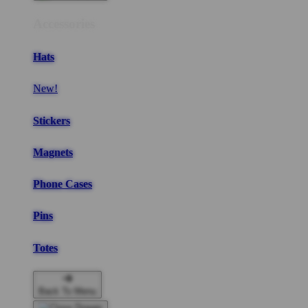
Accessories
Hats
New!
Stickers
Magnets
Phone Cases
Pins
Totes
Back To Menu