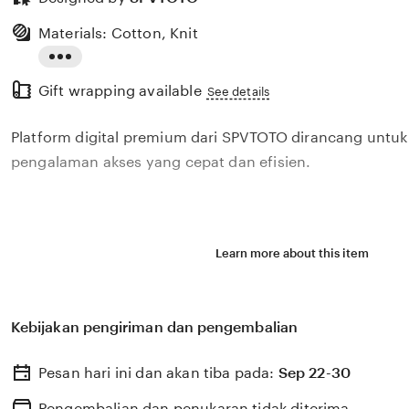
Materials: Cotton, Knit
Read
Gift wrapping available
the
See details
full
Platform digital premium dari SPVTOTO dirancang untu
description
pengalaman akses yang cepat dan efisien.
Learn more about this item
Kebijakan pengiriman dan pengembalian
Pesan hari ini dan akan tiba pada:
Sep 22-30
Pengembalian dan penukaran tidak diterima