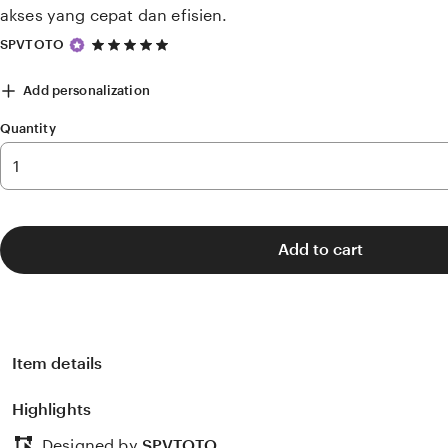
akses yang cepat dan efisien.
5
SPVTOTO
out
of
Add personalization
5
stars
Quantity
Add to cart
Item details
Highlights
Designed by
SPVTOTO