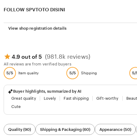
FOLLOW SPVTOTO DISINI
View shop registration details
(981.8k reviews)
4.9 out of 5
All reviews are from verified buyers
5/5
5/5
5/
Item quality
Shipping
Buyer highlights, summarized by AI
Great quality
Lovely
Fast shipping
Gift-worthy
Beaut
Cute
Filter
Quality (90)
Shipping & Packaging (60)
Appearance (50)
by
category