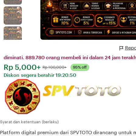
Repo
diminati. 889.780 orang membeli ini dalam 24 jam terakh
Harga:
Rp 5,000+
Normal:
Rp 100,000+
95% off
Diskon segera berahir
19:20:50
Syarat dan ketentuan (berlaku)
Platform digital premium dari SPVTOTO dirancang untu