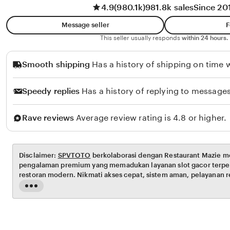
4.9
(980.1k)
981.8k sales
Since 20
P
Message seller
F
U
This seller usually responds
within 24 hours.
T
R
Smooth shipping
Has a history of shipping on time w
I
A
Speedy replies
Has a history of replying to messages
N
A
Rave reviews
Average review rating is 4.8 or higher.
N
D
A
Disclaimer:
SPVTOTO
berkolaborasi dengan Restaurant Mazie 
pengalaman premium yang memadukan layanan slot gacor terpe
restoran modern. Nikmati akses cepat, sistem aman, pelayanan re
kenyamanan dan kualitas layanan terbaik dalam satu platform.
Read
the
full
description