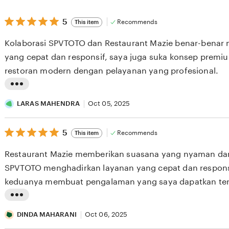
5
5
Recommends
This item
out
of
Kolaborasi SPVTOTO dan Restaurant Mazie benar-benar m
5
stars
yang cepat dan responsif, saya juga suka konsep premium
restoran modern dengan pelayanan yang profesional.
L
i
LARAS MAHENDRA
Oct 05, 2025
s
5
t
5
Recommends
This item
out
i
of
Restaurant Mazie memberikan suasana yang nyaman da
5
n
stars
SPVTOTO menghadirkan layanan yang cepat dan respons
g
keduanya membuat pengalaman yang saya dapatkan ter
r
berkelas.
e
L
v
i
DINDA MAHARANI
Oct 06, 2025
i
s