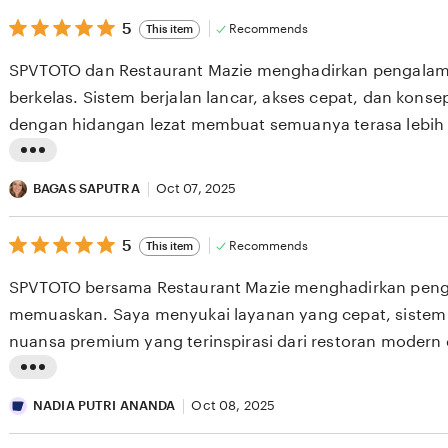
e
5
t
5
Recommends
This item
out
w
i
of
SPVTOTO dan Restaurant Mazie menghadirkan pengalam
5
b
n
stars
berkelas. Sistem berjalan lancar, akses cepat, dan kons
y
g
dengan hidangan lezat membuat semuanya terasa lebih e
L
r
A
e
L
R
v
i
BAGAS SAPUTRA
Oct 07, 2025
A
i
s
S
e
5
t
5
Recommends
This item
out
M
w
i
of
SPVTOTO bersama Restaurant Mazie menghadirkan pen
5
A
b
n
stars
memuaskan. Saya menyukai layanan yang cepat, sistem y
H
y
g
nuansa premium yang terinspirasi dari restoran moder
E
D
r
berkualitas dan pelayanan ramah.
N
I
e
L
D
N
v
i
NADIA PUTRI ANANDA
Oct 08, 2025
R
D
i
s