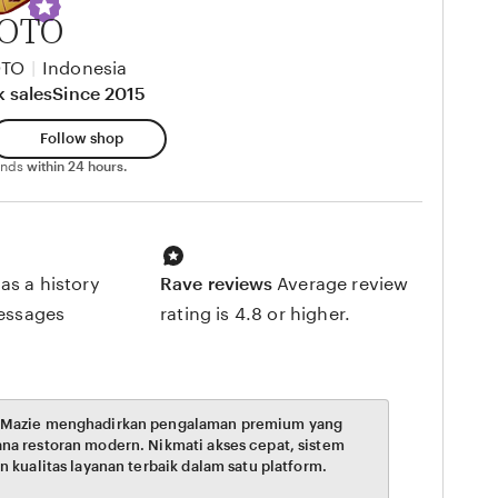
OTO
OTO
|
Indonesia
k sales
Since 2015
Follow shop
ponds
within 24 hours.
as a history
Rave reviews
Average review
messages
rating is 4.8 or higher.
t Mazie menghadirkan pengalaman premium yang
na restoran modern. Nikmati akses cepat, sistem
 kualitas layanan terbaik dalam satu platform.