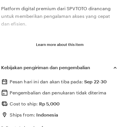
full
Platform digital premium dari SPVTOTO dirancang
description
untuk memberikan pengalaman akses yang cepat
dan efisien.
0)
Value (9)
Comfort (8)
Ease of use (2)
Condition (1)
Learn more about this item
Kebijakan pengiriman dan pengembalian
Pesan hari ini dan akan tiba pada:
Sep 22-30
Pengembalian dan penukaran tidak diterima
Cost to ship:
Rp
5,000
Ships from:
Indonesia