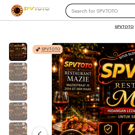
Skip
Search
SPVTOTO
to
for
Content
items
or
SPVTOTO
shops
SPVTOTO