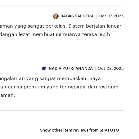
BAGAS SAPUTRA
Oct 07, 2025
an yang sangat berkelas. Sistem berjalan lancar,
idangan lezat membuat semuanya terasa lebih
NADIA PUTRI ANANDA
Oct 08, 2025
engalaman yang sangat memuaskan. Saya
ta nuansa premium yang terinspirasi dari restoran
ramah.
Show other item reviews from SPVTOTO